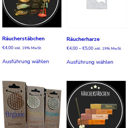
Räucherstäbchen
Räucherharze
€
4,00
€
4,00
–
€
5,00
inkl. 19% MwSt.
inkl. 19% MwSt.
Dieses
Dieses
Ausführung wählen
Ausführung wählen
Produkt
Produ
weist
weist
mehrere
mehre
Varianten
Varian
auf.
auf.
Die
Die
Optionen
Optio
können
könne
auf
auf
der
der