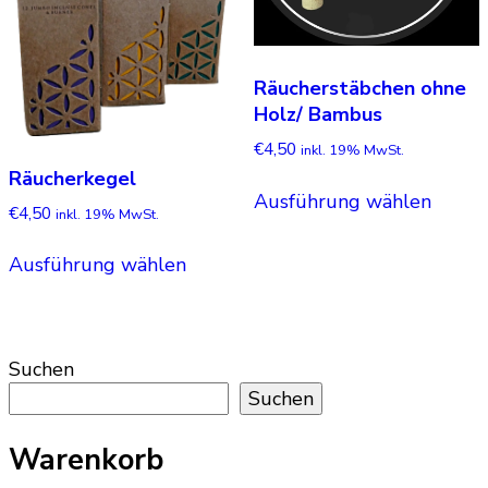
Produktseite
Produ
gewählt
gewäh
werden
werde
Räucherstäbchen ohne
Holz/ Bambus
€
4,50
inkl. 19% MwSt.
Räucherkegel
Dieses
Ausführung wählen
Produ
€
4,50
inkl. 19% MwSt.
weist
Dieses
mehre
Ausführung wählen
Produkt
Varian
weist
auf.
mehrere
Die
Varianten
Optio
Suchen
auf.
könne
Suchen
Die
auf
Optionen
der
Warenkorb
können
Produ
auf