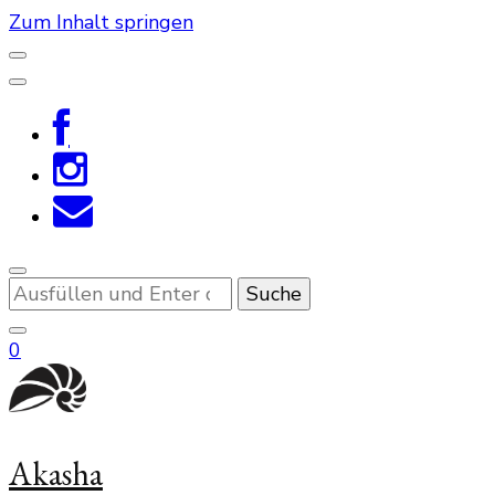
Zum Inhalt springen
Suchst
du
nach
0
etwas?
Akasha