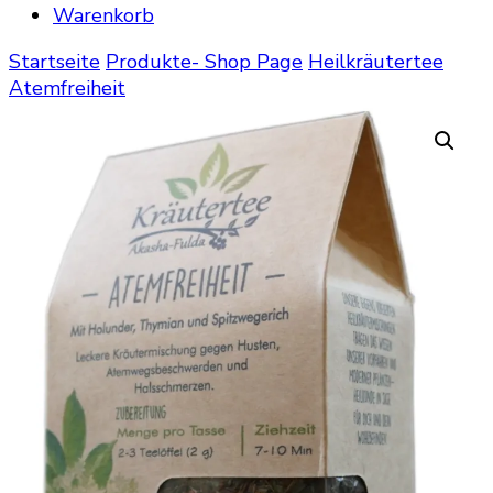
Warenkorb
Startseite
Produkte- Shop Page
Heilkräutertee
Atemfreiheit