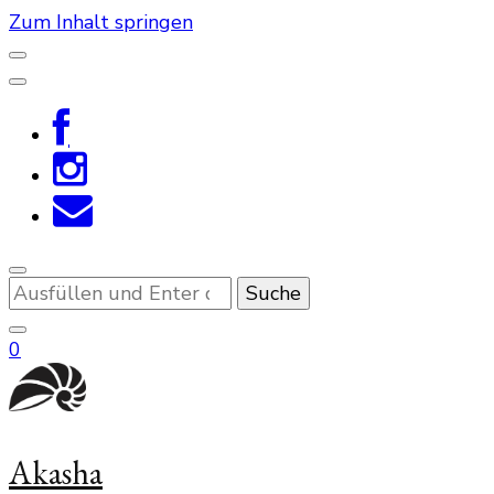
Zum Inhalt springen
Suchst
du
nach
0
etwas?
Akasha