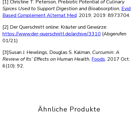
[1] Christine T. Peterson,
Prebiotic Potential of Culinary
Spices Used to Support Digestion and Bioabsorption
,
Evid
Based Complement Alternat Med
. 2019; 2019: 8973704.
[2] Der Querschnitt online: Kräuter und Gewürze:
https://www.der-querschnitt.de/archive/3310
(Abgerufen
01/21)
[3]Susan J. Hewlings, Douglas S. Kalman,
Curcumin: A
Review of Its’ Effects on Human Health
,
Foods
. 2017 Oct;
6(10): 92.
Ähnliche Produkte