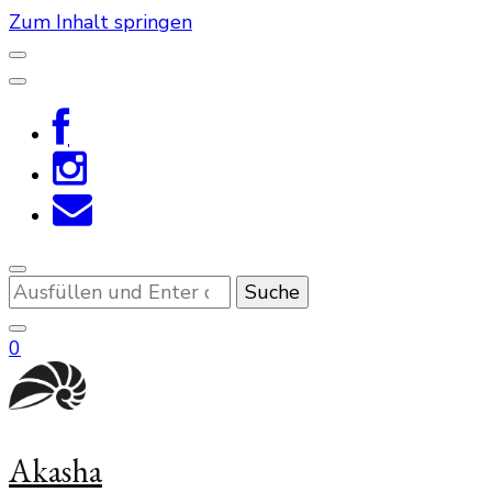
Zum Inhalt springen
Suchst
du
nach
0
etwas?
Akasha