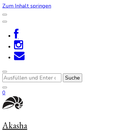
Zum Inhalt springen
Suchst
du
nach
0
etwas?
Akasha