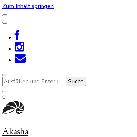
Zum Inhalt springen
Suchst
du
nach
0
etwas?
Akasha